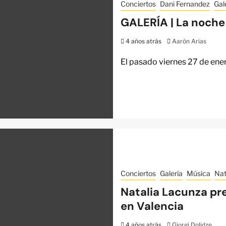
Conciertos
Dani Fernandez
Gal
GALERÍA | La noche
4 años atrás
Aarón Arias
El pasado viernes 27 de ene
Conciertos
Galería
Música
Nat
Natalia Lacunza pre
en Valencia
4 años atrás
Giorgi Dolidze