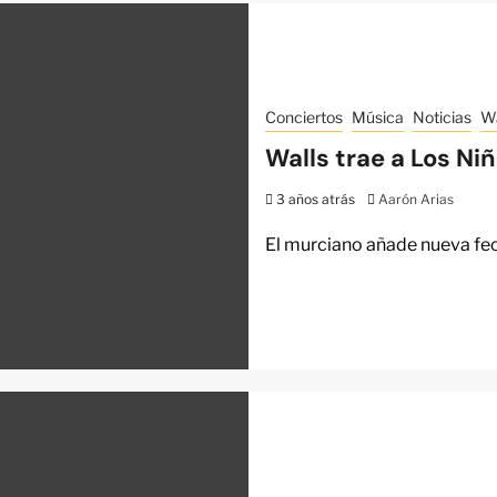
Conciertos
Música
Noticias
Wa
Walls trae a Los Ni
3 años atrás
Aarón Arias
El murciano añade nueva fec