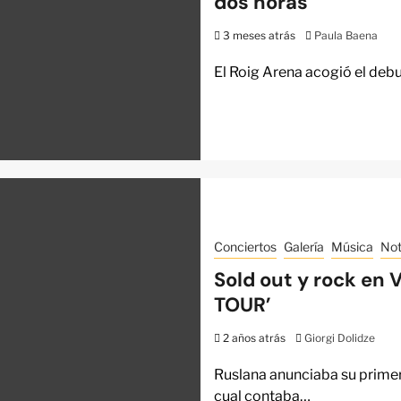
dos horas
3 meses atrás
Paula Baena
El Roig Arena acogió el deb
Conciertos
Galería
Música
Not
Sold out y rock en 
TOUR’
2 años atrás
Giorgi Dolidze
Ruslana anunciaba su primer
cual contaba…