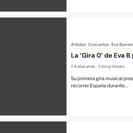
Artistas
Conciertos
Eva Barreir
La ‘Gira 0’ de Eva B
4 años atrás
Giorgi Dolidze
Su primera gira musical pre
recorrer España durante…