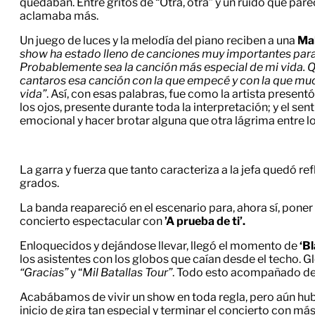
quedaban. Entre gritos de “Otra, otra” y un ruido que par
aclamaba más.
Un juego de luces y la melodía del piano reciben a una
Ma
show ha estado lleno de canciones muy importantes para m
Probablemente sea la canción más especial de mi vida. 
cantaros esa canción con la que empecé y con la que muc
vida”
. Así, con esas palabras, fue como la artista presentó
los ojos, presente durante toda la interpretación; y el se
emocional y hacer brotar alguna que otra lágrima entre lo
La garra y fuerza que tanto caracteriza a la jefa quedó ref
grados.
La banda reapareció en el escenario para, ahora sí, poner
concierto espectacular con
’A prueba de ti’.
Enloquecidos y dejándose llevar, llegó el momento de
‘B
los asistentes con los globos que caían desde el techo. G
“Gracias”
y “
Mil Batallas Tour”
. Todo esto acompañado de
Acabábamos de vivir un show en toda regla, pero aún hub
inicio de gira tan especial y terminar el concierto con m