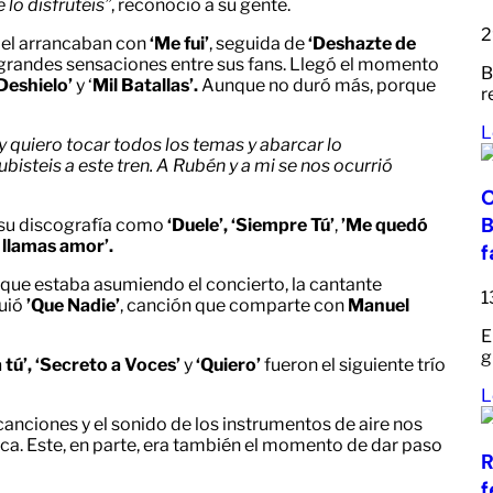
lo disfrutéis”
, reconoció a su gente.
2
piel arrancaban con
‘Me fui’
, seguida de
‘Deshazte de
grandes sensaciones entre sus fans.
Llegó el momento
B
Deshielo’
y ‘
Mil Batallas’.
Aunque no duró más, porque
r
L
 quiero tocar todos los temas y abarcar lo
bisteis a este tren. A Rubén y a mi se nos ocurrió
O
B
e su discografía como
‘Duele’,
‘Siempre Tú’
,
’Me quedó
e llamas amor’.
f
 que estaba asumiendo el concierto, la cantante
1
guió
’Que Nadie’
, canción que comparte con
Manuel
E
g
 tú’, ‘Secreto a Voces’
y
‘Quiero’
fueron el siguiente trío
L
anciones y el sonido de los instrumentos de aire nos
ca. Este, en parte, era también el momento de dar paso
R
f