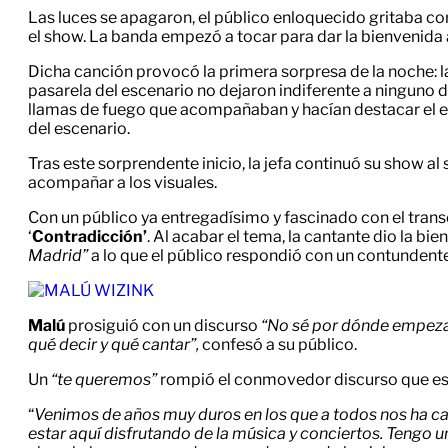
Las luces se apagaron, el público enloquecido gritaba con 
el show. La banda empezó a tocar para dar la bienvenida 
Dicha canción provocó la primera sorpresa de la noche: l
pasarela del escenario no dejaron indiferente a ninguno d
llamas de fuego que acompañaban y hacían destacar el 
del escenario.
Tras este sorprendente inicio, la jefa continuó su show al
acompañar a los visuales.
Con un público ya entregadísimo y fascinado con el trans
‘
Contradicción’
.
Al acabar el tema, la cantante dio la bi
Madrid”
a lo que el público respondió con un contundente
Malú
prosiguió con un discurso
“No sé por dónde empeza
qué decir y qué cantar”,
confesó a su público.
Un
“te queremos”
rompió el conmovedor discurso que e
“
Venimos de años muy duros en los que a todos nos ha ca
estar aquí disfrutando de la música y conciertos. Tengo u