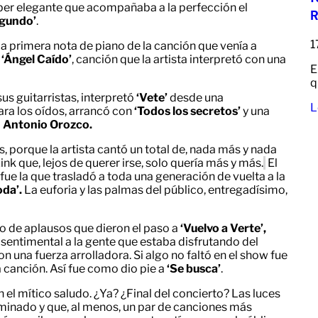
per elegante que acompañaba a la perfección el
R
egundo’
.
1
a primera nota de piano de la canción que venía a
e
‘Ángel Caído’
, canción que la artista interpretó con una
E
q
us guitarristas, interpretó
‘Vete’
desde una
L
ra los oídos, arrancó con
‘Todos los secretos’
y una
a
Antonio Orozco.
, porque la artista cantó un total de, nada más y nada
ink que, lejos de querer irse, solo quería más y más.
El
fue la que trasladó a toda una generación de vuelta a la
oda’.
La euforia y las palmas del público, entregadísimo,
 de aplausos que dieron el paso a
‘Vuelvo a Verte’,
 sentimental a la gente que estaba disfrutando del
on una fuerza arrolladora.
Si algo no faltó en el show fue
canción. Así fue como dio pie a
‘Se busca’
.
n el mítico saludo. ¿Ya? ¿Final del concierto? Las luces
minado y que, al menos, un par de canciones más