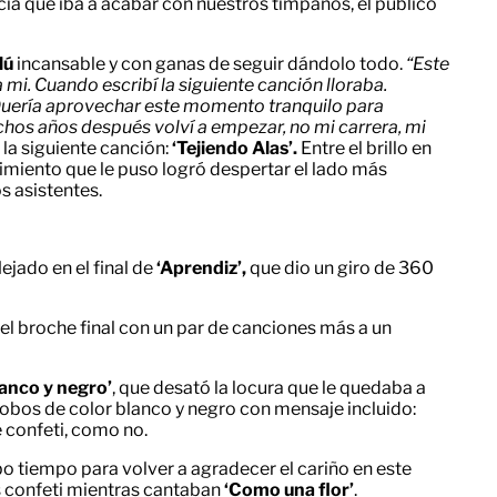
ecía que iba a acabar con nuestros tímpanos, el público
lú
incansable y con ganas de seguir dándolo todo.
“Este
i. Cuando escribí la siguiente canción lloraba.
Quería aprovechar este momento tranquilo para
hos años después volví a empezar, no mi carrera, mi
 la siguiente canción:
‘Tejiendo Alas’.
Entre el brillo en
ntimiento que le puso logró despertar el lado más
s asistentes.
lejado en el final de
‘Aprendiz’,
que dio un giro de 360
 el broche final con un par de canciones más a un
lanco y negro’
, que desató la locura que le quedaba a
lobos de color blanco y negro con mensaje incluido:
 confeti, como no.
o tiempo para volver a agradecer el cariño en este
ás confeti mientras cantaban
‘Como una flor’
.