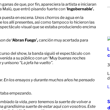
ganas de que, por fin, apareciera la artista e iniciaran
a Malú, que entró pisando fuerte con ‘
Ingobernable’.
a puesta en escena. Unos chorros de agua en la
e los allí presentes, así como tampoco lo hicieron las
espectáculo visual que se estaba produciendo encima
 son de
‘Abran Fuego’,
canción muy acertada para
L
curso del show, la banda siguió el espectáculo con
c
envenida a su público con
un “Muy buenas noches
 y unísono “
La jefa ha vuelto”
.
3
L
d
r. En los ensayos y durante muchos años he pensado
L
staba empezando.
S
mbiado la vida, pero tenemos la suerte de volver a
na grandísima suerte de estar aquí con vosotros. Este
d