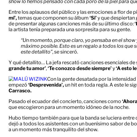
show lo hemos pensado con cada poro de la piel para que 
Entre los aplausos del público y las emociones a flor de 
mí’,
temas que componen su álbum
‘Si’
y que despiertan 
de presentar algunas canciones más de su último disco:
‘
la artista tenía preparada una sorpresita para su gente.
“Un momento, porque claro, yo pensaba en el show y
máximo posible. Esto es un regalo a todos los que su
este detallito”
, se sinceró.
Y qué detallito… La jefa rescató canciones esenciales d
grande tu amor’
,
‘Te conozco desde siempre’
y
‘A esto l
Con la gente desatada por la intensidad
empezó
‘Desprevenida’,
un hit en toda regla. A este le si
Carrasco.
Pasado el ecuador del concierto, canciones como
‘Ahora
que escogieron para un momento idóneo de la noche.
Hubo tiempo también para que la banda se luciera entre c
dejó a todos los asistentes con un buenísimo sabor de bo
a un momento más tranquilito del show.