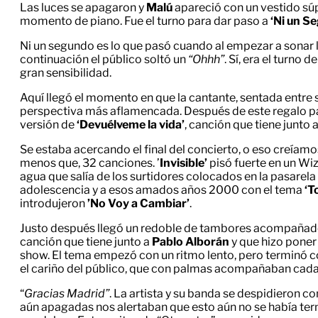
Las luces se apagaron y
Malú
apareció con un vestido sú
momento de piano. Fue el turno para dar paso a
‘Ni un S
Ni un segundo es lo que pasó cuando al empezar a sonar l
continuación el público soltó un
“Ohhh”
. Sí, era el turno d
gran sensibilidad.
Aquí llegó el momento en que la cantante, sentada entre s
perspectiva más aflamencada. Después de este regalo pa
versión de
‘Devuélveme la vida’
, canción que tiene junto 
Se estaba acercando el final del concierto, o eso creíamos
menos que, 32 canciones. ’
Invisible’
pisó fuerte en un Wiz
agua que salía de los surtidores colocados en la pasarela 
adolescencia y a esos amados años 2000 con el tema
‘T
introdujeron
’No Voy a Cambiar’
.
Justo después llegó un redoble de tambores acompañado
canción que tiene junto a
Pablo Alborán
y que hizo poner
show. El tema empezó con un ritmo lento, pero terminó c
el cariño del público, que con palmas acompañaban cada 
“
Gracias Madrid”
. La artista y su banda se despidieron co
aún apagadas nos alertaban que esto aún no se había ter