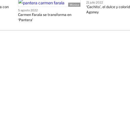
21 julio 2022
Música
sa con
‘Cachito’, el dulce y colorid
5 agosto 2022
Agoney
Carmen Farala se transforma en
‘Pantera’