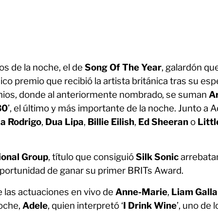
s de la noche, el de
Song Of The Year
, galardón que
nico premio que recibió la artista británica tras su es
emios, donde al anteriormente nombrado, se suman
Ar
30
’, el último y más importante de la noche. Junto a A
ia Rodrigo
,
Dua Lipa
,
Billie Eilish
,
Ed Sheeran
o
Litt
ional Group
, título que consiguió
Silk Sonic
arrebatan
 oportunidad de ganar su primer BRITs Award.
e las actuaciones en vivo de
Anne-Marie
,
Liam Gall
noche,
Adele
, quien interpretó ‘
I Drink Wine
’, uno de 