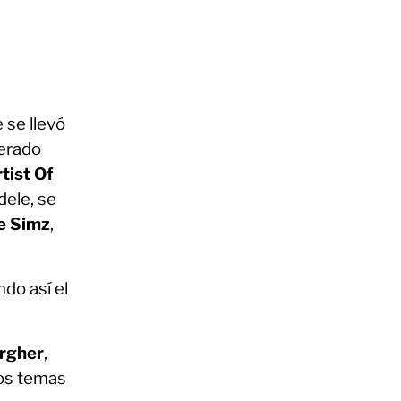
 se llevó
perado
tist Of
dele, se
le Simz
,
do así el
argher
,
los temas