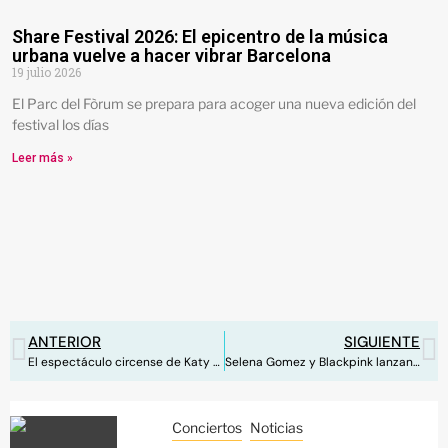
Share Festival 2026: El epicentro de la música
urbana vuelve a hacer vibrar Barcelona
19 julio 2026
El Parc del Fòrum se prepara para acoger una nueva edición del
festival los días
Leer más »
ANTERIOR
SIGUIENTE
El espectáculo circense de Katy Perry: ‘Smile’
Selena Gomez y Blackpink lanzan ‘Ice Cream’, su primera colaboración
Conciertos
Noticias