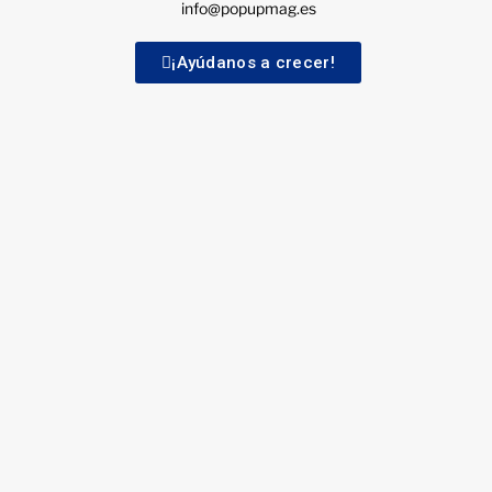
info@popupmag.es
¡Ayúdanos a crecer!