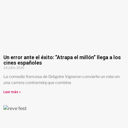
Un error ante el éxito: “Atrapa el millón” llega a los
cines españoles
24 julio 2026
La comedia francesa de Grégoire Vigneron convierte un robo en
una carrera contrarreloj que combina
Leer más »