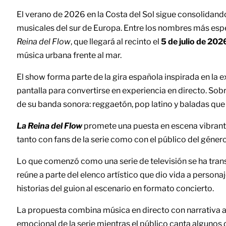
El verano de 2026 en la Costa del Sol sigue consolida
musicales del sur de Europa. Entre los nombres más es
Reina del Flow
, que llegará al recinto el
5 de julio de 202
música urbana frente al mar.
El show forma parte de la gira española inspirada en la
pantalla para convertirse en experiencia en directo. Sobre
de su banda sonora: reggaetón, pop latino y baladas qu
La Reina del Flow
promete una puesta en escena vibrante
tanto con fans de la serie como con el público del géner
Lo que comenzó como una serie de televisión se ha tran
reúne a parte del elenco artístico que dio vida a person
historias del guion al escenario en formato concierto.
La propuesta combina música en directo con narrativa au
emocional de la serie mientras el público canta algunos 