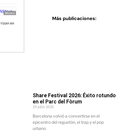
Música
Más publicaciones:
rrizan en
Share Festival 2026: Éxito rotundo
en el Parc del Fòrum
29 julio 2026
Barcelona volvió a convertirse en el
epicentro del reguetón, el trap y el pop
urbano