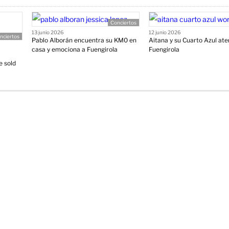
Conciertos
13 junio 2026
12 junio 2026
nciertos
Pablo Alborán encuentra su KM0 en
Aitana y su Cuarto Azul ate
casa y emociona a Fuengirola
Fuengirola
e sold