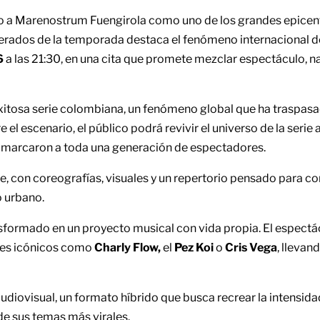
ndo a Marenostrum Fuengirola como uno de los grandes epicen
perados de la temporada destaca el fenómeno internacional 
6
a las 21:30, en una cita que promete mezclar espectáculo, na
 exitosa serie colombiana, un fenómeno global que ha traspasa
 el escenario, el público podrá revivir el universo de la serie 
e marcaron a toda una generación de espectadores.
, con coreografías, visuales y un repertorio pensado para c
o urbano.
sformado en un proyecto musical con vida propia. El espectá
ajes icónicos como
Charly Flow,
el
Pez Koi
o
Cris Vega
, llevan
diovisual, un formato híbrido que busca recrear la intensida
de sus temas más virales.