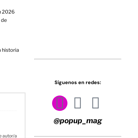
en 2026
 de
 historia
Síguenos en redes:
@popup_mag
e autor/a