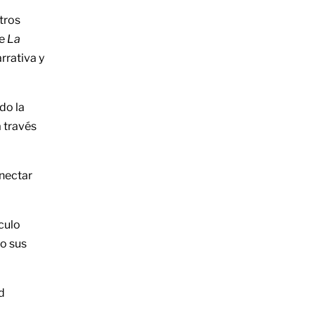
tros
de
La
rrativa y
do la
a través
onectar
culo
do sus
d