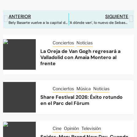
ANTERIOR
SIGUIENTE
Bely Basarte vuelve a la capital de la mano de Crew Nation
‘A dónde van’, lo nuevo de Sebastian Yatra y Álvaro Díaz
Conciertos
Noticias
La Oreja de Van Gogh regresará a
Valladolid con Amaia Montero al
frente
Conciertos
Música
Noticias
Share Festival 2026: Éxito rotundo
en el Parc del Fòrum
Cine
Opinión
Televisión
Spider-Man: Brand New Day. Cuando