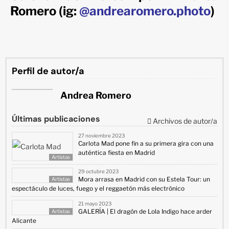
Romero (ig:
@andrearomero.photo
)
Perfil de autor/a
Andrea Romero
Últimas publicaciones
Archivos de autor/a
27 noviembre 2023
Carlota Mad pone fin a su primera gira con una
auténtica fiesta en Madrid
Artistas
29 octubre 2023
Mora arrasa en Madrid con su Estela Tour: un
Artistas
espectáculo de luces, fuego y el reggaetón más electrónico
21 mayo 2023
GALERÍA | El dragón de Lola Indigo hace arder
Artistas
Alicante