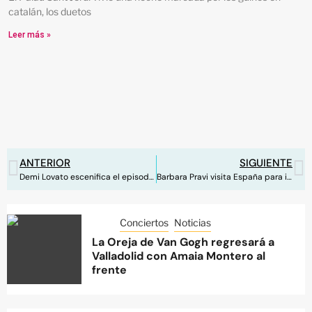
catalán, los duetos
Leer más »
ANTERIOR
SIGUIENTE
Demi Lovato escenifica el episodio que casi acaba con su vida en el videoclip de ‘Dancing With The Devil’
Barbara Pravi visita España para interpretar ‘Voilà’ en Telecinco
Conciertos
Noticias
La Oreja de Van Gogh regresará a
Valladolid con Amaia Montero al
frente