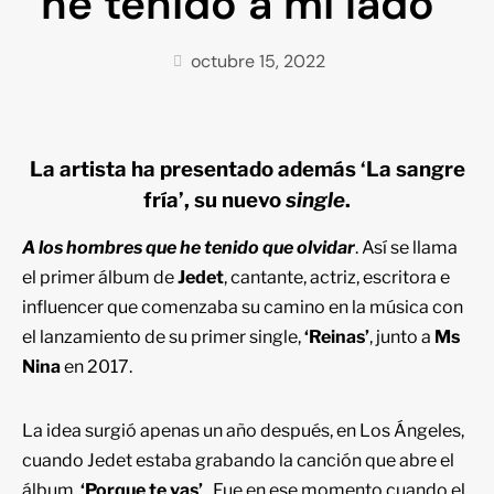
he tenido a mi lado”
octubre 15, 2022
La artista ha presentado además ‘La sangre
fría’, su nuevo
single
.
A los hombres que he tenido que olvidar
. Así se llama
el primer álbum de
Jedet
, cantante, actriz, escritora e
influencer que comenzaba su camino en la música con
el lanzamiento de su primer single,
‘Reinas’
, junto a
Ms
Nina
en 2017.
La idea surgió apenas un año después, en Los Ángeles,
cuando Jedet estaba grabando la canción que abre el
álbum,
‘Porque te vas’
. Fue en ese momento cuando el