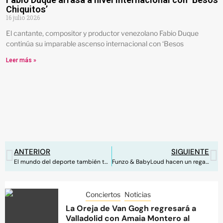
Chiquitos’
16 julio 2026
El cantante, compositor y productor venezolano Fabio Duque
continúa su imparable ascenso internacional con ‘Besos
Leer más »
ANTERIOR
SIGUIENTE
El mundo del deporte también te anima a que te quedes en casa
Funzo & BabyLoud hacen un regalo a sus seguidores con su “nuevo” tema
Conciertos
Noticias
La Oreja de Van Gogh regresará a
Valladolid con Amaia Montero al