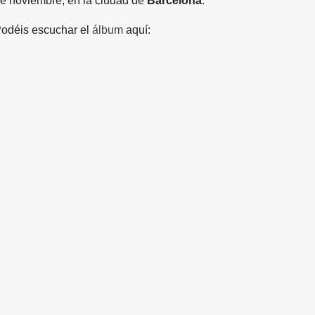
e noviembre, en la ciudad de
Barcelona
.
odéis escuchar el
álbum
aquí: