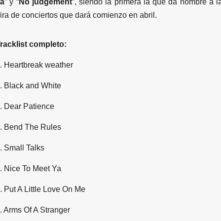
a
” y “
No judgement
”, siendo la primera la que da nombre a l
ira de conciertos que dará comienzo en abril.
racklist completo:
. Heartbreak weather
. Black and White
. Dear Patience
. Bend The Rules
. Small Talks
. Nice To Meet Ya
. Put A Little Love On Me
. Arms Of A Stranger