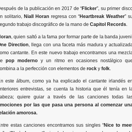
espués de la publicación en 2017 de “
Flicker
”, su primer disc
n solitario,
Niall Horan
regresa con “
Heartbreak Weather
” s
egundo trabajo discográfico de la mano de
Capitol Records
.
Horan
, quien saltó a la fama por formar parte de la banda juveni
ne Direction
, llega con una faceta más madura y actualizad
omo cantante. En este nuevo trabajo encontramos una mezcl
de
pop moderno
y un ritmo en ocasiones nostálgico qu
ombina a la perfección con elementos de
rock
y
folk
.
n este álbum, como ya ha explicado el cantante irlandés e
nteriores entrevistas, se cuenta la historia que él tenía en l
abeza; quiere guiar a través de las canciones todas la
mociones por las que pasa una persona al comenzar un
elación amorosa.
ntre estas canciones encontramos sus singles “
Nice to mee