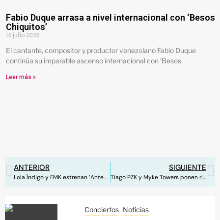
Fabio Duque arrasa a nivel internacional con ‘Besos
Chiquitos’
16 julio 2026
El cantante, compositor y productor venezolano Fabio Duque
continúa su imparable ascenso internacional con ‘Besos
Leer más »
ANTERIOR
SIGUIENTE
Lola Índigo y FMK estrenan ‘Antes que salga el sol’
Tiago PZK y Myke Towers ponen ritmo al verano con ‘Traductor’
Conciertos
Noticias