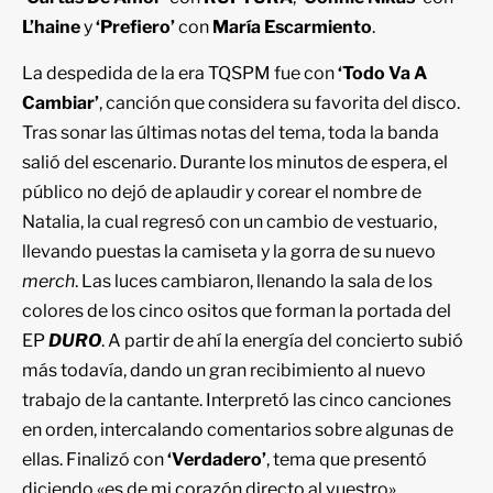
L’haine
y
‘Prefiero’
con
María Escarmiento
.
La despedida de la era TQSPM fue con
‘Todo Va A
Cambiar’
, canción que considera su favorita del disco.
Tras sonar las últimas notas del tema, toda la banda
salió del escenario. Durante los minutos de espera, el
público no dejó de aplaudir y corear el nombre de
Natalia, la cual regresó con un cambio de vestuario,
llevando puestas la camiseta y la gorra de su nuevo
merch
. Las luces cambiaron, llenando la sala de los
colores de los cinco ositos que forman la portada del
EP
DURO
. A partir de ahí la energía del concierto subió
más todavía, dando un gran recibimiento al nuevo
trabajo de la cantante. Interpretó las cinco canciones
en orden, intercalando comentarios sobre algunas de
ellas. Finalizó con
‘Verdadero’
, tema que presentó
diciendo «es de mi corazón directo al vuestro».