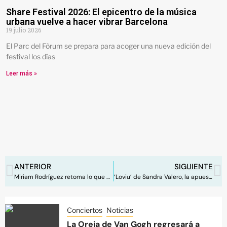
Share Festival 2026: El epicentro de la música
urbana vuelve a hacer vibrar Barcelona
19 julio 2026
El Parc del Fòrum se prepara para acoger una nueva edición del
festival los días
Leer más »
ANTERIOR
SIGUIENTE
Miriam Rodríguez retoma lo que dejó a la mitad
‘Loviu’ de Sandra Valero, la apuesta de España para Eurovisión Junior 2023
Conciertos
Noticias
La Oreja de Van Gogh regresará a