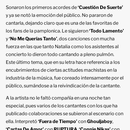
Sonaron los primeros acordes de
‘Cuestión De Suerte’
y ya se notó la emoción del público. No pararon de
cantarla, dejando claro que es una de las favoritas de
los fans de la pamplonica. Le siguieron
‘Todo Lamento’
y
‘No Me Querías Tanto’
, dos canciones con mucha
fuerza en las que tanto Natalia como los asistentes al
concierto lo dieron todo cantando a pleno pulmón.
Este último tema, que en su letra hace referencia a los
encubrimientos de ciertas actitudes machistas en la
industria de la música, fue coreado intensamente por el
público, sumándose a la reivindicación de la cantante.
A la artista no le faltó compañía en una noche tan
especial, pues varios de los cantantes con los que ha
publicado colaboraciones se subieron al escenario con
ella. Interpretó
‘Fuera de Tiempo’
con
Ghouljaboy
,
‘Cartas De Amor’
con
RUPTURA
,
‘Connie Nikas’
con