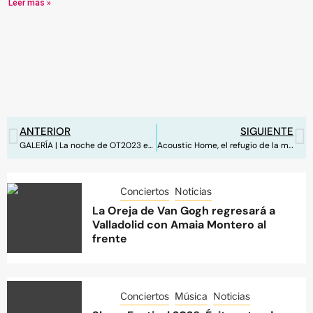
Leer más »
ANTERIOR
SIGUIENTE
GALERÍA | La noche de OT2023 en el Wizink Center de Madrid
Acoustic Home, el refugio de la música en directo, regresa con su tercera temporada
Conciertos
Noticias
La Oreja de Van Gogh regresará a
Valladolid con Amaia Montero al
frente
Conciertos
Música
Noticias