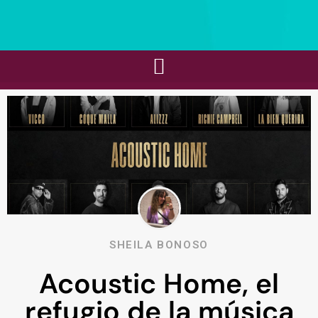
SHEILA BONOSO
Acoustic Home, el
refugio de la música