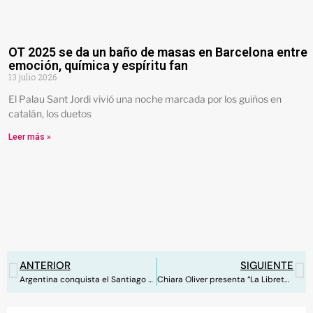
OT 2025 se da un baño de masas en Barcelona entre
emoción, química y espíritu fan
13 julio 2026
El Palau Sant Jordi vivió una noche marcada por los guiños en
catalán, los duetos
Leer más »
ANTERIOR
SIGUIENTE
Argentina conquista el Santiago Bernabéu al ritmo de Duki
Chiara Oliver presenta “La Libreta Rosa” al mundo