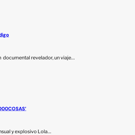
digo
n documental revelador, un viaje…
‘1000COSAS’
nsual y explosivo Lola…