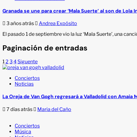
Granada se une para crear ‘Mala Suerte’ al son de Lola I
3 años atrás
Andrea Expósito
El pasado 1 de septiembre vio la luz ‘Mala Suerte’, una can
Paginación de entradas
1
2
3
4
Siguente
Conciertos
Noticias
La Oreja de Van Gogh regresará a Valladolid con Amaia 
7 días atrás
Maria del Caño
Conciertos
Música