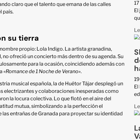
17
ndo claro que el talento que emana de las calles
El
 país.
qu
Le
n su tierra
nombre propio: Lola Indigo. La artista granadina,
S
l, no ofreció un concierto más dentro de su agenda. Su
d
ulosamente para la ocasión, coincidiendo además con
h
ra
«Romance de 1 Noche de Verano»
.
19
ustria musical española, la de Huétor Tájar desplegó un
El
as electrizantes y colaboraciones inesperadas como
ed
on la locura colectiva. Lo que flotó en el aire del
atitud mutua, simbolizando a la perfección el
Le
de las entrañas de Granada para proyectar su identidad
L
V