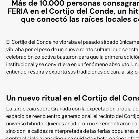
Más de 10.000 personas consagrar
FERIA en el Cortijo del Conde, un hit
que conectó las raíces locales c
El Cortijo del Conde no vibraba el pasado sábado únicamen
vibraba por el peso de un nuevo relato cultural que se est
celebración colectiva bastaron para que la primera edic
institucional y se convirtiera en un fenómeno absoluto. Un
entiende, respira y exporta sus tradiciones de cara al siglo
Un nuevo ritual en el Cortijo del Co
La tarde caía sobre Granada con la expectación propia de
espacio de reencuentro generacional, el recinto del Corti
universo híbrido. Quienes acudieron no se encontraron con
sino con la calidez reinterpretada de las ferias populare
contra el cielo granadino, una cuidada y heterogénea ofe