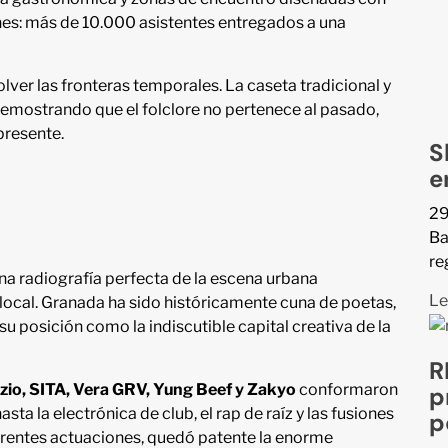
nes: más de 10.000 asistentes entregados a una
lver las fronteras temporales. La caseta tradicional y
demostrando que el folclore no pertenece al pasado,
presente.
S
e
29
Ba
re
a radiografía perfecta de la escena urbana
Le
ocal. Granada ha sido históricamente cuna de poetas,
u posición como la indiscutible capital creativa de la
R
izio, SITA, Vera GRV, Yung Beef y Zakyo
conformaron
p
ta la electrónica de club, el rap de raíz y las fusiones
p
rentes actuaciones, quedó patente la enorme