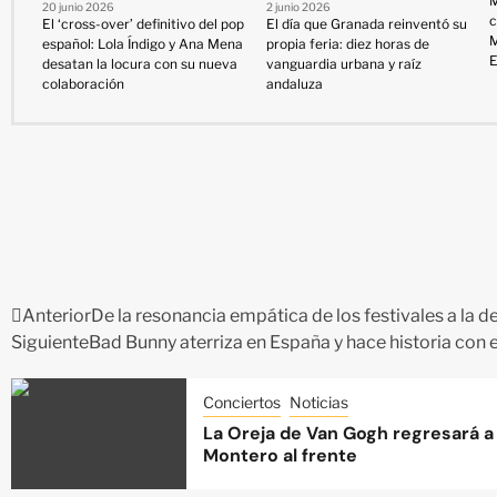
M
20 junio 2026
2 junio 2026
c
El ‘cross-over’ definitivo del pop
El día que Granada reinventó su
M
español: Lola Índigo y Ana Mena
propia feria: diez horas de
E
desatan la locura con su nueva
vanguardia urbana y raíz
colaboración
andaluza
Anterior
De la resonancia empática de los festivales a la 
Siguiente
Bad Bunny aterriza en España y hace historia con 
Conciertos
Noticias
La Oreja de Van Gogh regresará a 
Montero al frente