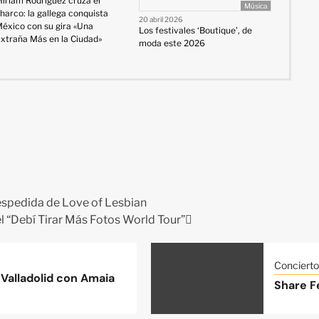
iriam Rodríguez cruza el
Música
harco: la gallega conquista
20 abril 2026
éxico con su gira «Una
Los festivales ‘Boutique’, de
xtraña Más en la Ciudad»
moda este 2026
despedida de Love of Lesbian
el “Debí Tirar Más Fotos World Tour”
Concierto
Valladolid con Amaia
Share Fe