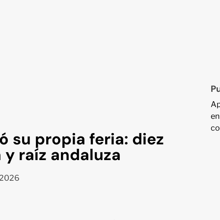
Pu
Ap
en
co
 su propia feria: diez
 y raíz andaluza
, 2026