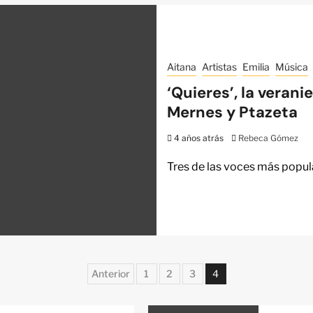
Aitana
Artistas
Emilia
Música
‘Quieres’, la veran
Mernes y Ptazeta
4 años atrás
Rebeca Gómez
Tres de las voces más popul
Anterior
1
2
3
4