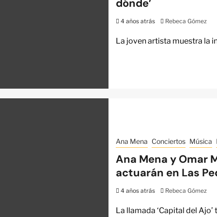
dónde’
4 años atrás
Rebeca Gómez
La joven artista muestra la
Ana Mena
Conciertos
Música
Ana Mena y Omar Mo
actuarán en Las Pe
4 años atrás
Rebeca Gómez
La llamada ‘Capital del Ajo’ 