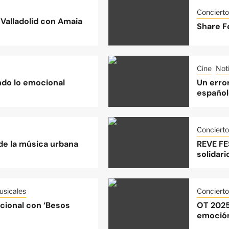
Concierto
Valladolid con Amaia
Share Fe
Cine
Noti
do lo emocional
Un error
español
Concierto
 de la música urbana
REVE FE
solidari
sicales
Concierto
acional con ‘Besos
OT 2025
emoción