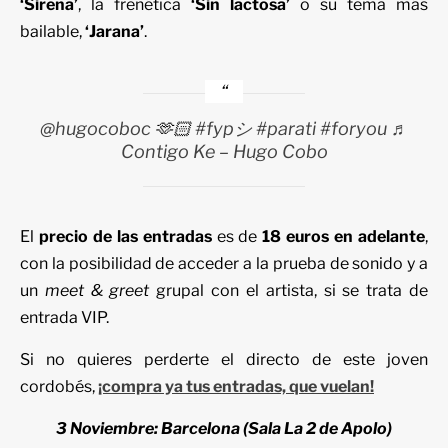
‘Sirena’
, la frenética
‘Sin lactosa’
o su tema más
bailable,
‘Jarana’
.
@hugocoboc
🫶🏻
#fypシ
#parati
#foryou
♬
Contigo Ke – Hugo Cobo
El
precio de las entradas
es de
18 euros en adelante
,
con la posibilidad de acceder a la prueba de sonido y a
un
meet & greet
grupal con el artista, si se trata de
entrada VIP.
Si no quieres perderte el directo de este joven
cordobés,
¡compra ya tus entradas, que vuelan!
3 Noviembre: Barcelona (Sala La 2 de Apolo)