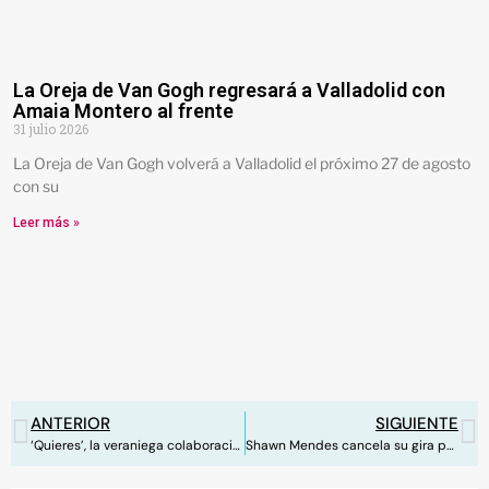
La Oreja de Van Gogh regresará a Valladolid con
Amaia Montero al frente
31 julio 2026
La Oreja de Van Gogh volverá a Valladolid el próximo 27 de agosto
con su
Leer más »
ANTERIOR
SIGUIENTE
‘Quieres’, la veraniega colaboración de Aitana con Emilia Mernes y Ptazeta
Shawn Mendes cancela su gira para cuidar su salud mental