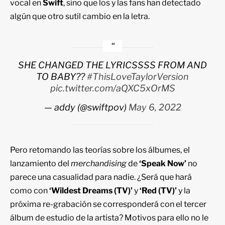
vocal en
Swift
, sino que los y las fans han detectado
algún que otro sutil cambio en la letra.
SHE CHANGED THE LYRICSSSS FROM AND
TO BABY??
#ThisLoveTaylorVersion
pic.twitter.com/aQXC5xOrMS
— addy (@swiftpov)
May 6, 2022
Pero retomando las teorías sobre los álbumes, el
lanzamiento del
merchandising
de
‘Speak Now’
no
parece una casualidad para nadie. ¿Será que hará
como con
‘Wildest Dreams (TV)’
y
‘Red (TV)’
y la
próxima re-grabación se corresponderá con el tercer
álbum de estudio de la artista? Motivos para ello no le