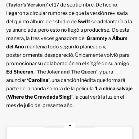
(Taylor’s Version)’
el 17 de septiembre. De hecho,
llegaron a circular rumores de que la versión revisada
del quinto álbum de estudio de
Swift
se adelantaría a la
ya anunciada, pero esto no llegó a producirse. De esta
manera, la tres veces ganadora del
Grammy
a
Álbum
del Año
mantenía todo según lo planeado y,
posteriormente, desapareció. Únicamente volvió para
promocionar su colaboración en el
single
de su amigo
Ed Sheeran
,
‘The Joker and The Queen’
, y para
anunciar
‘Carolina’
, una canción inédita que formará
parte de la banda sonora de la película
‘La chica salvaje
(Where the Crawdads Sing)’
, la cual verá la luz en el
mes de julio del presente año.