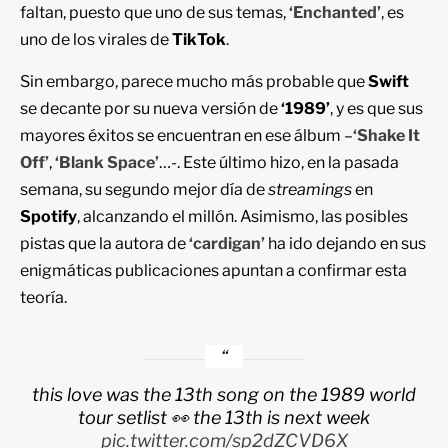
faltan, puesto que uno de sus temas,
‘Enchanted’
, es
uno de los virales de
TikTok
.
Sin embargo, parece mucho más probable que
Swift
se decante por su nueva versión de
‘1989’
, y es que sus
mayores éxitos se encuentran en ese álbum –
‘Shake It
Off’
,
‘Blank Space’
…-. Este último hizo, en la pasada
semana, su segundo mejor día de
streamings
en
Spotify
, alcanzando el millón. Asimismo, las posibles
pistas que la autora de
‘cardigan’
ha ido dejando en sus
enigmáticas publicaciones apuntan a confirmar esta
teoría.
this love was the 13th song on the 1989 world
tour setlist 👀 the 13th is next week
pic.twitter.com/sp2dZCVD6X