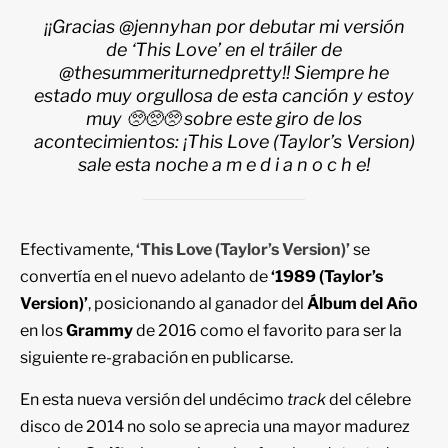
¡¡Gracias @jennyhan por debutar mi versión
de ‘This Love’ en el tráiler de
@thesummeriturnedpretty!! Siempre he
estado muy orgullosa de esta canción y estoy
muy
🥺🥺🥺
sobre este giro de los
acontecimientos: ¡This Love (Taylor’s Version)
sale esta noche a m e d i a n o c h e!
Efectivamente,
‘This Love (Taylor’s Version)’
se
convertía en el nuevo adelanto de
‘1989 (Taylor’s
Version)’
, posicionando al ganador del
Álbum del Año
en los
Grammy
de 2016 como el favorito para ser la
siguiente re-grabación en publicarse.
En esta nueva versión del undécimo
track
del célebre
disco de 2014 no solo se aprecia una mayor madurez