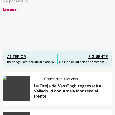
y el pop urbano
Leer más »
ANTERIOR
SIGUIENTE
Belén Aguilera nos abraza con la versión unplugged de ‘Mía’
Dua Lipa en su ecléctico remake de ‘Future Nostalgia’
Conciertos
Noticias
La Oreja de Van Gogh regresará a
Valladolid con Amaia Montero al
frente