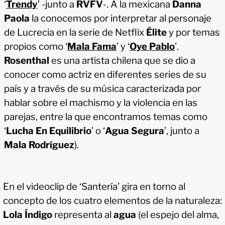
‘
Trendy
’ -junto a
RVFV
-. A la mexicana
Danna
Paola
la conocemos por interpretar al personaje
de Lucrecia en la serie de Netflix
Élite
y por temas
propios como ‘
Mala Fama
’ y ‘
Oye Pablo
’.
Rosenthal
es una artista chilena que se dio a
conocer como actriz en diferentes series de su
país y a través de su música caracterizada por
hablar sobre el machismo y la violencia en las
parejas, entre la que encontramos temas como
‘
Lucha En Equilibrio
’ o ‘
Agua Segura
’, junto a
Mala Rodríguez
).
En el videoclip de ‘Santería’ gira en torno al
concepto de los cuatro elementos de la naturaleza:
Lola Índigo
representa al
agua
(el espejo del alma,