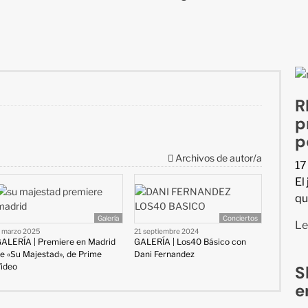
R
p
p
Archivos de autor/a
17
El
qu
Galería
Conciertos
Le
 marzo 2025
21 septiembre 2024
ALERÍA | Premiere en Madrid
GALERÍA | Los40 Básico con
e «Su Majestad», de Prime
Dani Fernandez
ideo
S
e