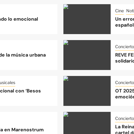
Cine
Noti
do lo emocional
Un error
español
Concierto
 de la música urbana
REVE FE
solidari
sicales
Concierto
acional con ‘Besos
OT 2025
emoción
Concierto
La Rein
lla en Marenostrum
cartel d