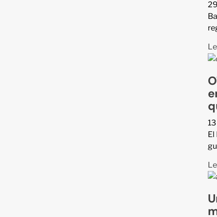
29
Ba
re
Le
O
e
q
13
El
gu
Le
U
m