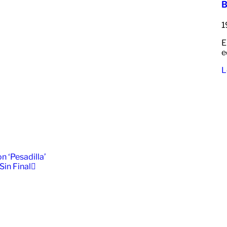
B
1
E
e
L
n ‘Pesadilla’
Sin Final