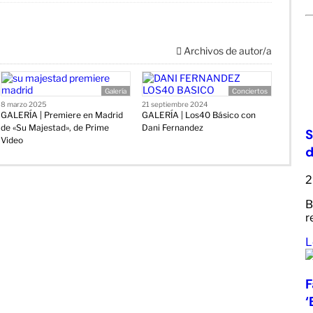
Archivos de autor/a
Galería
Conciertos
8 marzo 2025
21 septiembre 2024
GALERÍA | Premiere en Madrid
GALERÍA | Los40 Básico con
de «Su Majestad», de Prime
Dani Fernandez
S
Video
d
2
B
r
L
F
‘