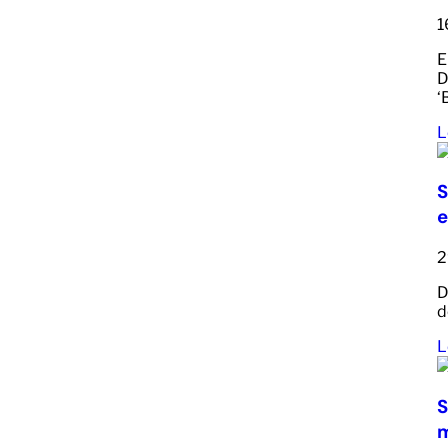
1
E
D
‘
L
S
e
2
D
d
L
S
m