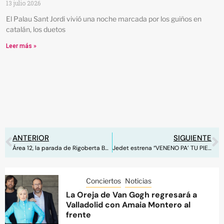
13 julio 2026
El Palau Sant Jordi vivió una noche marcada por los guiños en
catalán, los duetos
Leer más »
ANTERIOR
SIGUIENTE
Área 12, la parada de Rigoberta Bandini en Alicante antes de su retiro espiritual
Jedet estrena “VENENO PA’ TU PIEL” en homenaje a Isabel Torres
Conciertos
Noticias
La Oreja de Van Gogh regresará a
Valladolid con Amaia Montero al
frente