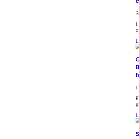
c
3
L
d
L
O
B
f
1
E
g
L
S