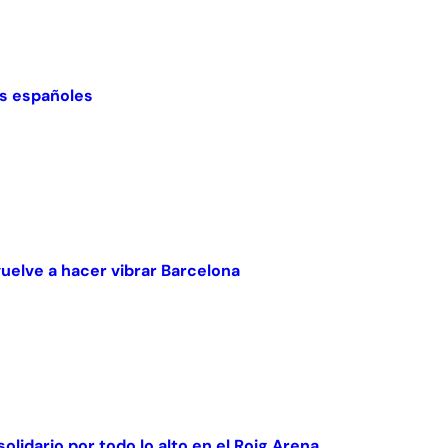
nes españoles
vuelve a hacer vibrar Barcelona
olidario por todo lo alto en el Roig Arena