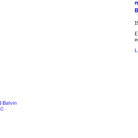
m
B
1
E
e
L
J Balvin
e