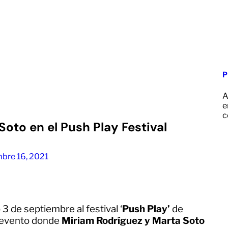
P
A
e
c
oto en el Push Play Festival
bre 16, 2021
 3 de septiembre al festival ‘
Push Play’
de
l evento donde
Miriam Rodríguez y Marta Soto