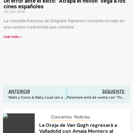
Un error ante el éxito: “Atrapa el millón” llega a los
cines españoles
24 julio 2026
La comedia francesa de Grégoire Vigneron convierte un robo en
una carrera contrarreloj que combina
Leer más »
ANTERIOR
SIGUIENTE
Walls y Funzo & Baby Loud van a ‘Reventar la ciudad’ gritando al desamor
Paramore está de vuelta con ‘This Is Why’
Conciertos
Noticias
La Oreja de Van Gogh regresará a
Valladolid con Amaia Montero al