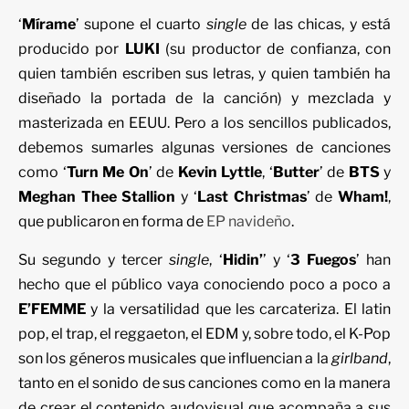
‘
Mírame
’ supone el cuarto
single
de las chicas, y está
producido por
LUKI
(su productor de confianza, con
quien también escriben sus letras, y quien también ha
diseñado la portada de la canción) y mezclada y
masterizada en EEUU. Pero a los sencillos publicados,
debemos sumarles algunas versiones de canciones
como ‘
Turn Me On
’ de
Kevin Lyttle
, ‘
Butter
’ de
BTS
y
Meghan Thee Stallion
y ‘
Last Christmas
’ de
Wham!
,
que publicaron en forma de
EP navideño
.
Su segundo y tercer
single
, ‘
Hidin’
’ y ‘
3 Fuegos
’ han
hecho que el público vaya conociendo poco a poco a
E’FEMME
y la versatilidad que les carcateriza. El latin
pop, el trap, el reggaeton, el EDM y, sobre todo, el K-Pop
son los géneros musicales que influencian a la
girlband
,
tanto en el sonido de sus canciones como en la manera
de crear el contenido audovisual que acompaña a sus