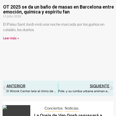
OT 2025 se da un baño de masas en Barcelona entre
emoción, química y espíritu fan
13 julio 2026
El Palau Sant Jordi vivió una noche marcada por los guiños en
catalán, los duetos
Leer más »
ANTERIOR
SIGUIENTE
El Wizink Center late al ritmo de Manuel Carrasco y su ‘Corazón y Flecha’
Pole. y su rumba urbana animan el verano con ‘El Olor de Tu Pelo’
Conciertos
Noticias
La Oreja de Van Gogh regresará a