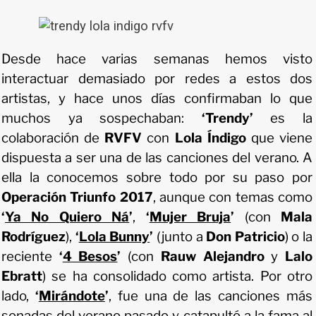
Desde hace varias semanas hemos visto
interactuar demasiado por redes a estos dos
artistas, y hace unos días confirmaban lo que
muchos ya sospechaban:
‘Trendy’
es la
colaboración de
RVFV
con
Lola Índigo
que viene
dispuesta a ser una de las canciones del verano. A
ella la conocemos sobre todo por su paso por
Operación Triunfo 2017
, aunque con temas como
‘
Ya No Quiero Ná
’
,
‘
Mujer Bruja
’
(con
Mala
Rodríguez
),
‘
Lola Bunny
’
(junto a
Don Patricio
) o la
reciente
‘
4 Besos
’
(con
Rauw Alejandro
y
Lalo
Ebratt
) se ha consolidado como artista. Por otro
lado,
‘
Mirándote
’
, fue una de las canciones más
sonadas del verano pasado y catapultó a la fama al