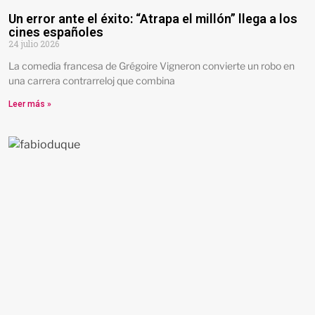
Un error ante el éxito: “Atrapa el millón” llega a los
cines españoles
24 julio 2026
La comedia francesa de Grégoire Vigneron convierte un robo en
una carrera contrarreloj que combina
Leer más »