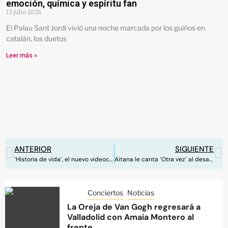
emoción, química y espíritu fan
13 julio 2026
El Palau Sant Jordi vivió una noche marcada por los guiños en
catalán, los duetos
Leer más »
ANTERIOR
SIGUIENTE
‘Historia de vida’, el nuevo videoclip de María Peláe junto a Vanesa Martín
Aitana le canta ‘Otra vez’ al desamor
Conciertos
Noticias
La Oreja de Van Gogh regresará a
Valladolid con Amaia Montero al
frente