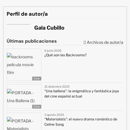
Perfil de autor/a
Gala Cubillo
Últimas publicaciones
Archivos de autor/a
6 junio 2026
¿Qué son las Backrooms?
Cine
21 diciembre 2025
“Una ballena”: la enigmática y fantástica joya
del cine español actual
Cine
2 agosto 2025
“Materialists”: el nuevo drama romántico de
Celine Song