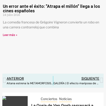
Un error ante el éxito: “Atrapa el millón” llega a los
cines españoles
24 julio 2026
La comedia francesa de Grégoire Vigneron convierte un robo en
una carrera contrarreloj que combina
Leer más »
ANTERIOR
SIGUIENTE
Aitana estrena la METAMORFOSIS SEASON con su primer estadio en Barcelona
GALERÍA | El efecto mariposa de Aitana llega a Madrid
Conciertos
Noticias
La Oreja de Van Gogh regresará a