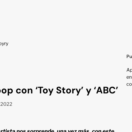
Pu
Ap
en
co
pop con ‘Toy Story’ y ‘ABC’
, 2022
 artista nos sorprende, una vez más, con este