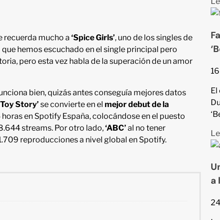
Le
Fa
ue recuerda mucho a
‘Spice Girls’
, uno de los singles de
‘B
o que hemos escuchado en el single principal pero
oria, pero esta vez habla de la superación de un amor
16
El
 funciona bien, quizás antes conseguía mejores datos
Du
‘Toy Story’
se convierte en el
mejor debut de la
‘B
horas en Spotify España, colocándose en el puesto
18.644 streams. Por otro lado,
‘ABC’
al no tener
Le
709 reproducciones a nivel global en Spotify.
Un
a 
24