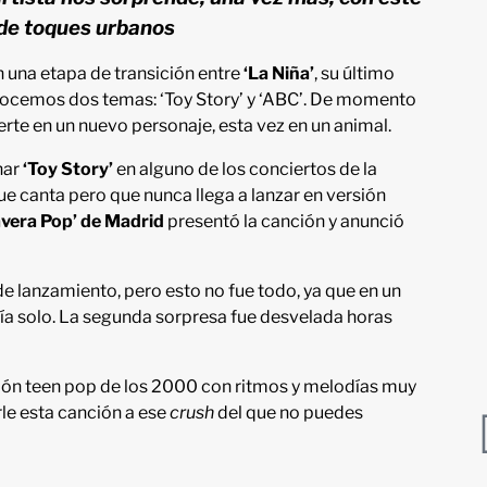
de toques urbanos
 una etapa de transición entre
‘La Niña’
, su último
conocemos dos temas: ‘Toy Story’ y ‘ABC’. De momento
erte en un nuevo personaje, esta vez en un animal.
har
‘Toy Story’
en alguno de los conciertos de la
ue canta pero que nunca llega a lanzar en versión
vera Pop’ de Madrid
presentó la canción y anunció
e lanzamiento, pero esto no fue todo, ya que en un
ía solo. La segunda sorpresa fue desvelada horas
ión teen pop de los 2000 con ritmos y melodías muy
rle esta canción a ese
crush
del que no puedes