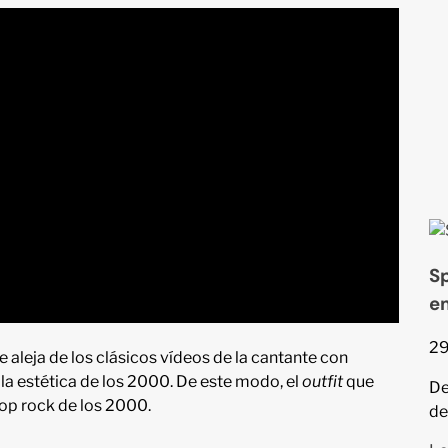
S
em
29
aleja de los clásicos vídeos de la cantante con
 la estética de los 2000. De este modo, el
outfit
que
De
pop rock de los 2000.
de