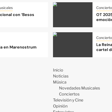
sicales
Concierto
acional con ‘Besos
OT 2025
emoción
Concierto
La Rein
lla en Marenostrum
cartel d
Inicio
Noticias
Música
Novedades Musicales
Conciertos
Televisión y Cine
Opinión