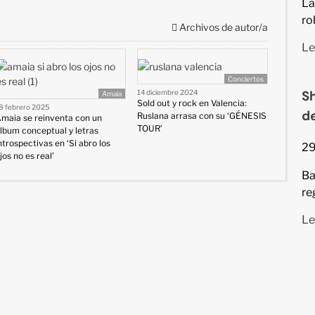
La
ro
Archivos de autor/a
Le
Conciertos
Sh
14 diciembre 2024
Amaia
Sold out y rock en Valencia:
8 febrero 2025
d
Ruslana arrasa con su ‘GÉNESIS
maia se reinventa con un
TOUR’
lbum conceptual y letras
ntrospectivas en ‘Si abro los
29
jos no es real’
Ba
re
Le