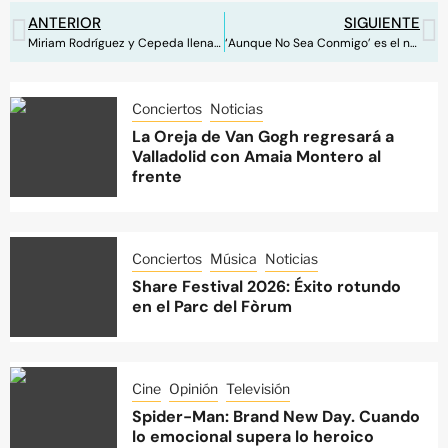
ANTERIOR
SIGUIENTE
Miriam Rodríguez y Cepeda llenan el Starlite de música y magia
‘Aunque No Sea Conmigo’ es el nuevo single de Aitana junto a Evaluna
Conciertos
Noticias
La Oreja de Van Gogh regresará a
Valladolid con Amaia Montero al
frente
Conciertos
Música
Noticias
Share Festival 2026: Éxito rotundo
en el Parc del Fòrum
Cine
Opinión
Televisión
Spider-Man: Brand New Day. Cuando
lo emocional supera lo heroico