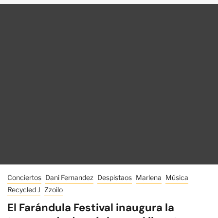
Conciertos
Dani Fernandez
Despistaos
Marlena
Música
Recycled J
Zzoilo
El Farándula Festival inaugura la