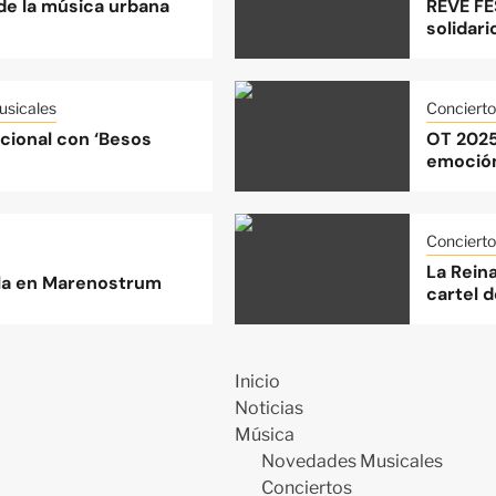
 de la música urbana
REVE FE
solidari
sicales
Concierto
acional con ‘Besos
OT 2025
emoción
Concierto
La Rein
lla en Marenostrum
cartel d
Inicio
Noticias
Música
Novedades Musicales
Conciertos