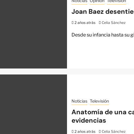
Noticias
Opinión
Televisión
Joan Baez desentie
2 años atrás
Celia Sánchez
Desde su infancia hasta su 
Noticias
Televisión
Anatomía de una ca
evidencias
2 años atrás
Celia Sánchez