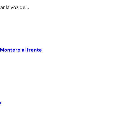
mar la voz de…
 Montero al frente
m