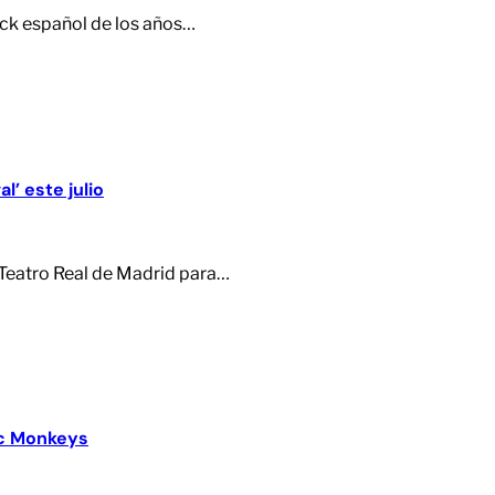
ck español de los años…
l’ este julio
l Teatro Real de Madrid para…
ic Monkeys