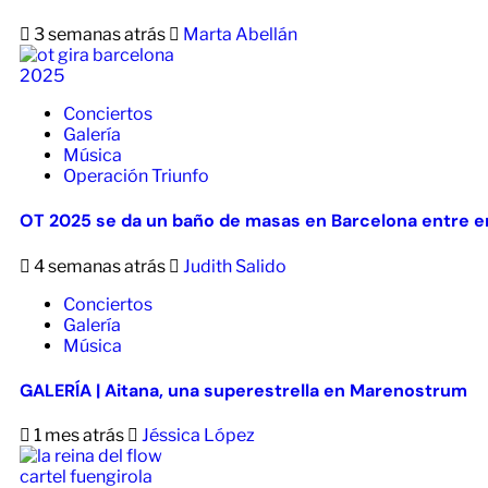
3 semanas atrás
Marta Abellán
Conciertos
Galería
Música
Operación Triunfo
OT 2025 se da un baño de masas en Barcelona entre em
4 semanas atrás
Judith Salido
Conciertos
Galería
Música
GALERÍA | Aitana, una superestrella en Marenostrum
1 mes atrás
Jéssica López