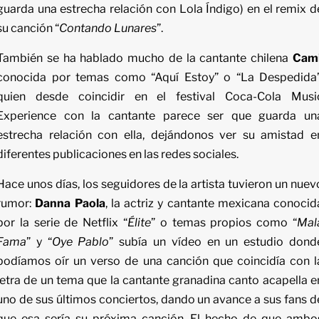
guarda una estrecha relación con Lola Índigo) en el remix d
su canción “
Contando Lunares
”.
También se ha hablado mucho de la cantante chilena
Cam
conocida por temas como “Aquí Estoy” o “La Despedida”
quien desde coincidir en el festival Coca-Cola Musi
Experience con la cantante parece ser que guarda un
estrecha relación con ella, dejándonos ver su amistad e
diferentes publicaciones en las redes sociales.
Hace unos días, los seguidores de la artista tuvieron un nuev
rumor:
Danna Paola
, la actriz y cantante mexicana conocid
por la serie de Netflix “
Élite
” o temas propios como “
Mal
Fama
” y “
Oye Pablo
” subía un vídeo en un estudio dond
podíamos oír un verso de una canción que coincidía con l
letra de un tema que la cantante granadina canto acapella e
uno de sus últimos conciertos, dando un avance a sus fans d
que esa sería su próxima canción. El hecho de que ambo