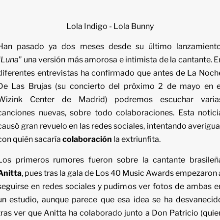
Lola Indigo - Lola Bunny
Han pasado ya dos meses desde su último lanzamiento
“
Luna
” una versión más amorosa e intimista de la cantante. E
diferentes entrevistas ha confirmado que antes de La Noch
De Las Brujas (su concierto del próximo 2 de mayo en e
Wizink Center de Madrid) podremos escuchar varia
canciones nuevas, sobre todo colaboraciones. Esta notici
causó gran revuelo en las redes sociales, intentando averigua
con quién sacaría
colaboración
la extriunfita.
Los primeros rumores fueron sobre la cantante brasileñ
Anitta
, pues tras la gala de Los 40 Music Awards empezaron 
seguirse en redes sociales y pudimos ver fotos de ambas e
un estudio, aunque parece que esa idea se ha desvanecid
tras ver que Anitta ha colaborado junto a Don Patricio (quie