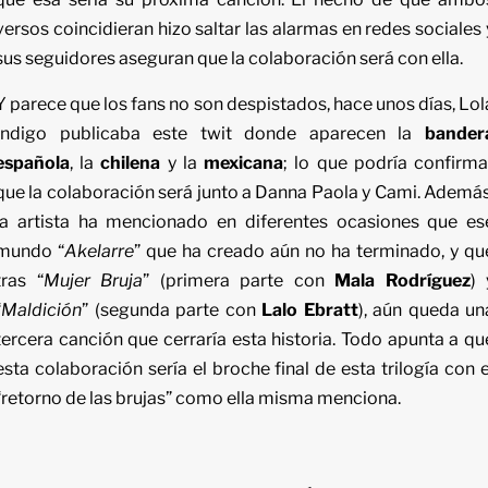
versos coincidieran hizo saltar las alarmas en redes sociales 
sus seguidores aseguran que la colaboración será con ella.
Y parece que los fans no son despistados, hace unos días, Lol
Índigo publicaba este twit donde aparecen la
bander
española
, la
chilena
y la
mexicana
; lo que podría confirma
que la colaboración será junto a Danna Paola y Cami. Además
la artista ha mencionado en diferentes ocasiones que es
mundo “
Akelarre
” que ha creado aún no ha terminado, y qu
tras “
Mujer Bruja
” (primera parte con
Mala Rodríguez
) 
“
Maldición
” (segunda parte con
Lalo Ebratt
), aún queda un
tercera canción que cerraría esta historia. Todo apunta a qu
esta colaboración sería el broche final de esta trilogía con e
“retorno de las brujas” como ella misma menciona.