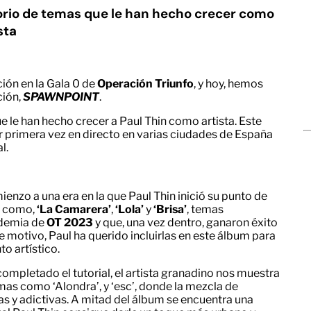
torio de temas que le han hecho crecer como
sta
ión en la Gala 0 de
Operación Triunfo
, y hoy, hemos
ción,
SPAWNPOINT
.
e le han hecho crecer a Paul Thin como artista. Este
r primera vez en directo en varias ciudades de España
al.
ienzo a una era en la que Paul Thin inició su punto de
es como,
‘La Camarera’
,
‘Lola’
y
‘Brisa’
, temas
ademia de
OT 2023
y que, una vez dentro, ganaron éxito
e motivo, Paul ha querido incluirlas en este álbum para
o artístico.
 completado el tutorial, el artista granadino nos muestra
mas como ‘Alondra’, y ‘esc’, donde la mezcla de
s y adictivas. A mitad del álbum se encuentra una