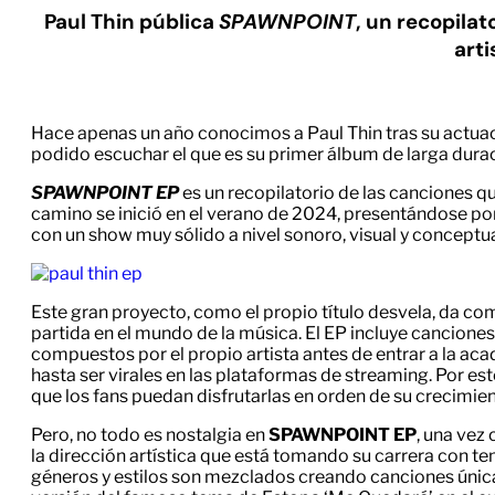
Paul Thin pública
SPAWNPOINT
, un recopila
arti
Hace apenas un año conocimos a Paul Thin tras su actuac
podido escuchar el que es su primer álbum de larga dura
SPAWNPOINT EP
es un recopilatorio de las canciones qu
camino se inició en el verano de 2024, presentándose po
con un show muy sólido a nivel sonoro, visual y conceptu
Este gran proyecto, como el propio título desvela, da com
partida en el mundo de la música. El EP incluye cancion
compuestos por el propio artista antes de entrar a la ac
hasta ser virales en las plataformas de streaming. Por est
que los fans puedan disfrutarlas en orden de su crecimient
Pero, no todo es nostalgia en
SPAWNPOINT EP
, una vez
la dirección artística que está tomando su carrera con te
géneros y estilos son mezclados creando canciones única