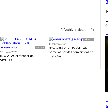
B
1
E
e
Archivos de autor/a
L
Música
11 febrero 2025
«Nostalgia en un Papel»: Las
Música
primeras heridas convertidas en
29 marzo 2025
III. OJALÁ!, el renacer de
melodías
VIOLETA
U
a