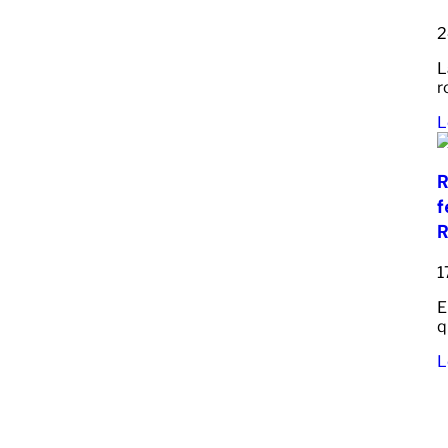
2
L
r
L
R
f
R
1
E
q
L