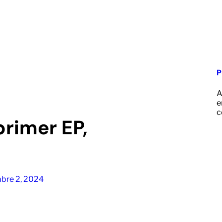
P
A
e
c
primer EP,
bre 2, 2024