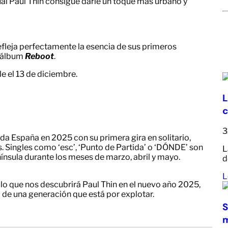
al Paul Thin consigue darle un toque más urbano y
refleja perfectamente la esencia de sus primeros
r álbum
Reboot
.
e el 13 de diciembre.
L
c
3
a España en 2025 con su primera gira en solitario,
 Singles como ‘esc’, ‘Punto de Partida’ o ‘DÓNDE’ son
L
nínsula durante los meses de marzo, abril y mayo.
d
L
 lo que nos descubrirá Paul Thin en el nuevo año 2025,
a de una generación que está por explotar.
S
m