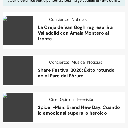
¿Cómo están los participantes del Benidorm Fest 2024 poco antes de sus actuaciones?
Lola Indigo actuará al ritmo de la Copa del Rey en Málaga
Conciertos
Noticias
La Oreja de Van Gogh regresará a
Valladolid con Amaia Montero al
frente
Conciertos
Música
Noticias
Share Festival 2026: Éxito rotundo
en el Parc del Fòrum
Cine
Opinión
Televisión
Spider-Man: Brand New Day. Cuando
lo emocional supera lo heroico