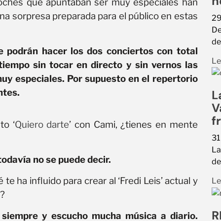
h
s noches que apuntaban ser muy especiales han
una sorpresa preparada para el público en estas
29
De
de
e podrán hacer los dos conciertos con total
Le
iempo sin tocar en directo y sin vernos las
uy especiales. Por supuesto en el repertorio
ntes.
L
V
f
to ‘
Quiero darte
’ con Cami, ¿tienes en mente
31
La
todavía no se puede decir.
de
 ha influido para crear al ‘Fredi Leis’ actual y
Le
o?
R
 siempre y escucho mucha música a diario.