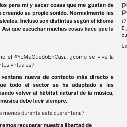
p
dos para mí y sacar cosas que me gustan de
p
va creando su propio sonido. Normalmente las
icales. Incluso son distintas según el idioma
17
El
s. Así que escuchar muchas cosas hace que la
qu
Le
 como el #YoMeQuedoEnCasa, ¿cómo se vive la
rtos virtuales?
a ventana nueva de contacto más directo e
que todo el sector se ha adaptado a las
ndo volver al hábitat natural de la música,
a música debe lucir siempre.
e menos durante esta cuarentena?
remos recuperar nuestra libertad de