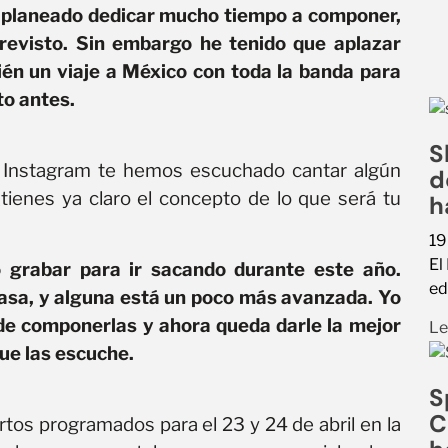
a planeado dedicar mucho tiempo a componer,
revisto. Sin embargo he tenido que aplazar
ién un viaje a México con toda la banda para
to antes.
S
n Instagram te hemos escuchado cantar algún
d
ienes ya claro el concepto de lo que será tu
h
19
El
 grabar para ir sacando durante este año.
ed
asa, y alguna está un poco más avanzada. Yo
 de componerlas y ahora queda darle la mejor
Le
ue las escuche.
S
C
tos programados para el 23 y 24 de abril en la