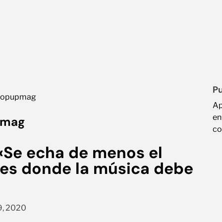
Pu
Ap
en
pmag
co
 «Se echa de menos el
í es donde la música debe
9, 2020