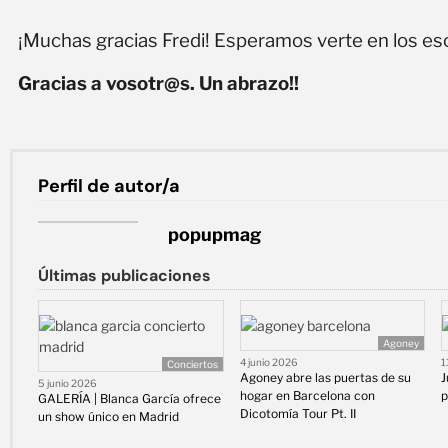
¡Muchas gracias Fredi! Esperamos verte en los e
Gracias a vosotr@s. Un abrazo!!
Perfil de autor/a
popupmag
Últimas publicaciones
Agoney
4 junio 2026
1
Conciertos
Agoney abre las puertas de su
J
5 junio 2026
hogar en Barcelona con
p
GALERÍA | Blanca García ofrece
Dicotomía Tour Pt. II
un show único en Madrid