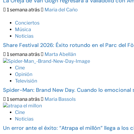
La Oreja de Van Gogh regresará a Valladolid con Am
1 semana atrás
Maria del Caño
Conciertos
Música
Noticias
Share Festival 2026: Éxito rotundo en el Parc del F
1 semana atrás
Marta Abellán
Cine
Opinión
Televisión
Spider-Man: Brand New Day. Cuando lo emocional s
1 semana atrás
Maria Bassols
Cine
Noticias
Un error ante el éxito: “Atrapa el millón” llega a los