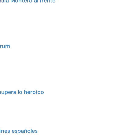
aia Montero al frente
òrum
upera lo heroico
 cines españoles