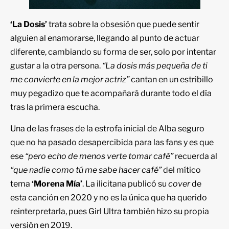
‘La Dosis’
trata sobre la obsesión que puede sentir
alguien al enamorarse, llegando al punto de actuar
diferente, cambiando su forma de ser, solo por intentar
gustar a la otra persona.
“La dosis más pequeña de ti
me convierte en la mejor actriz”
cantan en un estribillo
muy pegadizo que te acompañará durante todo el día
tras la primera escucha.
Una de las frases de la estrofa inicial de Alba seguro
que no ha pasado desapercibida para las fans y es que
ese
“pero echo de menos verte tomar café”
recuerda al
“que nadie como tú me sabe hacer café”
del mítico
tema
‘Morena Mía’
. La ilicitana publicó su
cover
de
esta canción en 2020 y no es la única que ha querido
reinterpretarla, pues Girl Ultra también hizo su propia
versión en 2019.