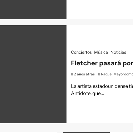
Conciertos
Música
Noticias
Fletcher pasará por
2 años atrás
Raquel Mayordom
La artista estadounidense t
Antidote, que…