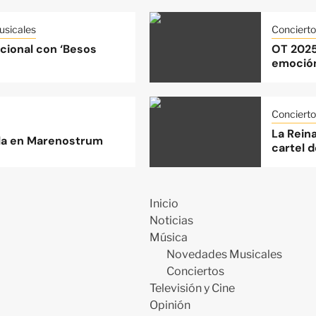
sicales
Concierto
acional con ‘Besos
OT 2025
emoción
Concierto
La Rein
lla en Marenostrum
cartel d
Inicio
Noticias
Música
Novedades Musicales
Conciertos
Televisión y Cine
Opinión