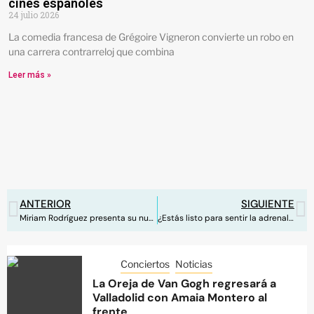
cines españoles
24 julio 2026
La comedia francesa de Grégoire Vigneron convierte un robo en
una carrera contrarreloj que combina
Leer más »
ANTERIOR
SIGUIENTE
Miriam Rodríguez presenta su nueva canción ‘Si me engaño’
¿Estás listo para sentir la adrenalina? Eurovision on Tour llega a Madrid
Conciertos
Noticias
La Oreja de Van Gogh regresará a
Valladolid con Amaia Montero al
frente