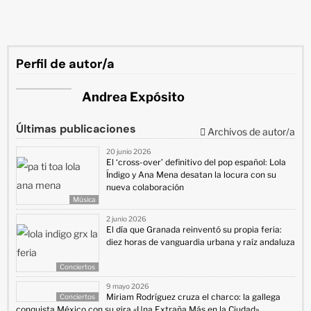
Perfil de autor/a
Andrea Expósito
Últimas publicaciones
Archivos de autor/a
20 junio 2026
El ‘cross-over’ definitivo del pop español: Lola
Índigo y Ana Mena desatan la locura con su
nueva colaboración
Música
2 junio 2026
El día que Granada reinventó su propia feria:
diez horas de vanguardia urbana y raíz andaluza
Conciertos
9 mayo 2026
Miriam Rodríguez cruza el charco: la gallega
Conciertos
conquista México con su gira «Una Extraña Más en la Ciudad»