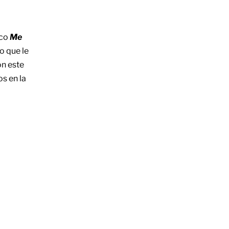
sco
Me
o que le
on este
s en la