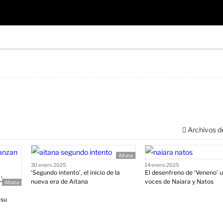
Archivos d
Aitana
30 enero 2025
14 enero 2025
‘Segundo intento’, el inicio de la
El desenfreno de ‘Veneno’ u
nueva era de Aitana
voces de Naiara y Natos
Aitana
 su