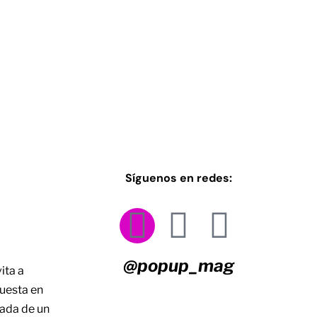
Síguenos en redes:
@popup_mag
ita a
puesta en
ada de un